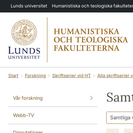
Hoppa till huvudinnehåll
Lunds universitet
Humanistiska och teologiska fakultete
Start
Forskning
Skriftserier vid HT
Alla skriftserier 
Samt
Vår forskning
Webb-TV
Disputationer