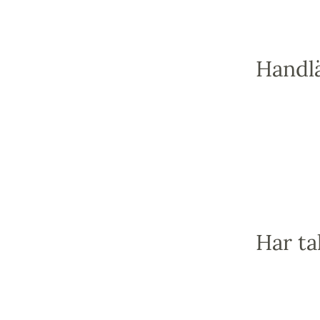
Handlä
Har ta