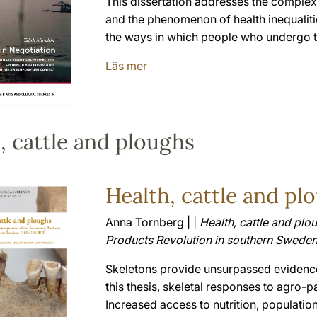
This dissertation addresses the complex 
and the phenomenon of health inequalitie
the ways in which people who undergo th
Läs mer
, cattle and ploughs
Health, cattle and pl
Anna Tornberg | |
Health, cattle and pl
Products Revolution in southern Swede
Skeletons provide unsurpassed evidence 
this thesis, skeletal responses to agro-p
Increased access to nutrition, population