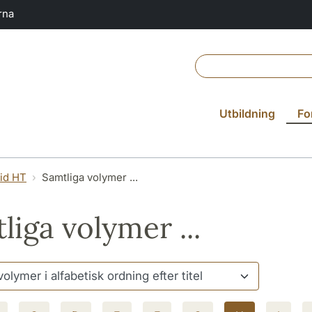
rna
Utbildning
Fo
vid HT
Samtliga volymer ...
liga volymer ...