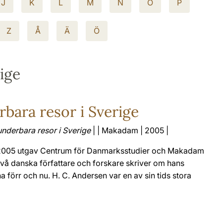
J
K
L
M
N
O
P
Z
Å
Ä
Ö
ige
bara resor i Sverige
underbara resor i Sverige
| | Makadam | 2005 |
g 2005 utgav Centrum för Danmarksstudier och Makadam
två danska författare och forskare skriver om hans
förr och nu. H. C. Andersen var en av sin tids stora