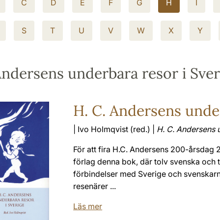
C
D
E
F
G
H
I
S
T
U
V
W
X
Y
Andersens underbara resor i Sver
H. C. Andersens under
| Ivo Holmqvist (red.) |
H. C. Andersens 
För att fira H.C. Andersens 200-årsda
förlag denna bok, där tolv svenska och 
förbindelser med Sverige och svenskarna 
resenärer ...
Läs mer