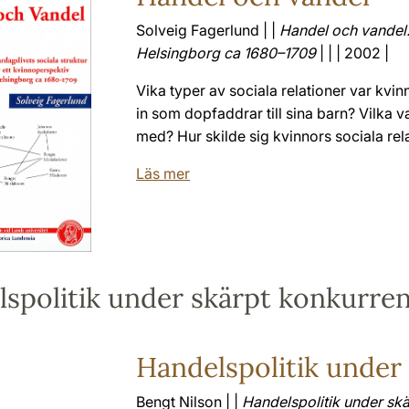
Solveig Fagerlund | |
Handel och vandel. 
Helsingborg ca 1680–1709
| | | 2002 |
Vika typer av sociala relationer var kvi
in som dopfaddrar till sina barn? Vilka
med? Hur skilde sig kvinnors sociala rel
Läs mer
spolitik under skärpt konkurre
Handelspolitik under
Bengt Nilson | |
Handelspolitik under sk