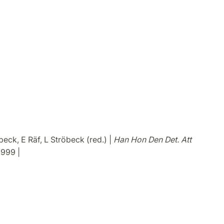
beck, E Räf, L Ströbeck (red.) |
Han Hon Den Det. Att
 1999 |