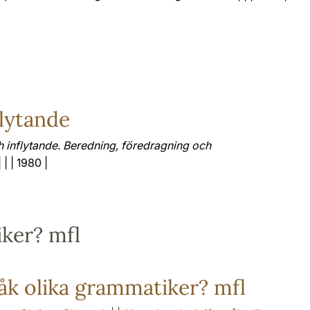
lytande
 inflytande. Beredning, föredragning och
 | | 1980 |
iker? mfl
råk olika grammatiker? mfl