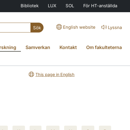
Bibliotek
LUX
SOL
För HT-anställda
English website
Lyssna
Sök
rskning
Samverkan
Kontakt
Om fakulteterna
This page in English