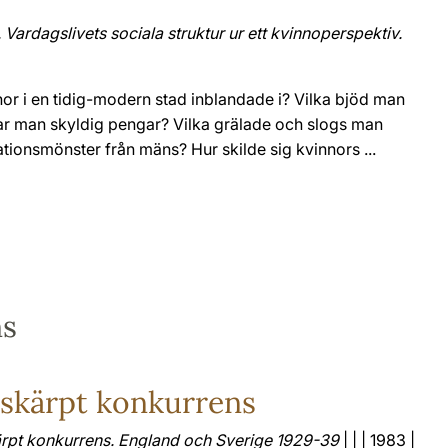
Vardagslivets sociala struktur ur ett kvinnoperspektiv.
nnor i en tidig-modern stad inblandade i? Vilka bjöd man
 var man skyldig pengar? Vilka grälade och slogs man
ationsmönster från mäns? Hur skilde sig kvinnors ...
ns
 skärpt konkurrens
ärpt konkurrens. England och Sverige 1929-39
| | | 1983 |