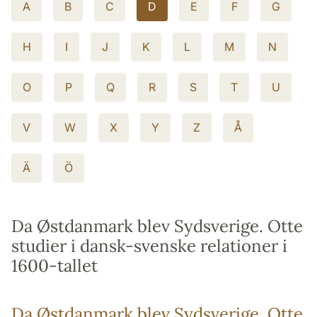
A
B
C
D
E
F
G
H
I
J
K
L
M
N
O
P
Q
R
S
T
U
V
W
X
Y
Z
Å
Ä
Ö
Da Østdanmark blev Sydsverige. Otte
studier i dansk-svenske relationer i
1600-tallet
Da Østdanmark blev Sydsverige. Otte