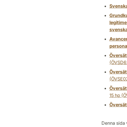
Svenska
Grundku
legitim
svensk
Avancer
persona
Översätt
(ÖVSD6
Översätt
(ÖVSE0
Översätt
15 hp
(Ö
Översät
Denna sida v