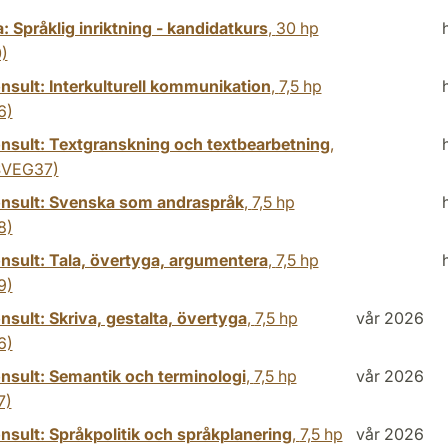
 Språklig inriktning - kandidatkurs
,
30 hp
)
nsult: Interkulturell kommunikation
,
7,5 hp
6)
nsult: Textgranskning och textbearbetning
,
VEG37)
nsult: Svenska som andraspråk
,
7,5 hp
8)
nsult: Tala, övertyga, argumentera
,
7,5 hp
9)
sult: Skriva, gestalta, övertyga
,
7,5 hp
vår 2026
6)
nsult: Semantik och terminologi
,
7,5 hp
vår 2026
7)
nsult: Språkpolitik och språkplanering
,
7,5 hp
vår 2026