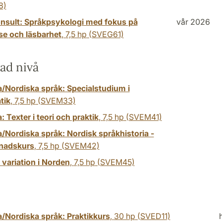
8)
nsult: Språkpsykologi med fokus på
vår 2026
se och läsbarhet
,
7,5 hp
(SVEG61)
ad nivå
/Nordiska språk: Specialstudium i
tik
,
7,5 hp
(SVEM33)
 Texter i teori och praktik
,
7,5 hp
(SVEM41)
/Nordiska språk: Nordisk språkhistoria -
nadskurs
,
7,5 hp
(SVEM42)
 variation i Norden
,
7,5 hp
(SVEM45)
/Nordiska språk: Praktikkurs
,
30 hp
(SVED11)