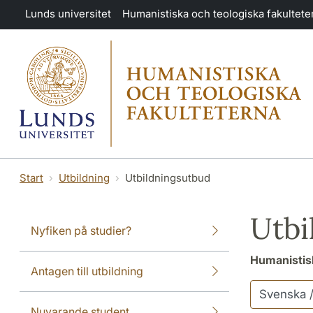
Hoppa till huvudinnehåll
Lunds universitet
Humanistiska och teologiska fakultete
Start
Utbildning
Utbildningsutbud
Utbi
Nyfiken på studier?
Humanistisk
Antagen till utbildning
Nuvarande student