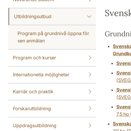
Svensk
Utbildningsutbud
Grundn
Program på grundnivå öppna för
sen anmälan
Svenska
Grundk
Program och kurser
Svens
Svensk
Internationella möjligheter
(SVEG
Svensk
Karriär och praktik
(SVEG
Svensk
Forskarutbildning
7,5 hp
Svenska
Uppdragsutbildning