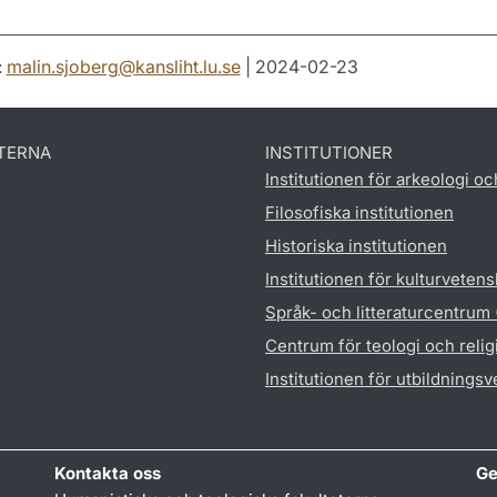
:
malin.sjoberg
@
kansliht.lu
.
se
| 2024-02-23
TERNA
INSTITUTIONER
Institutionen för arkeologi oc
Filosofiska institutionen
Historiska institutionen
Institutionen för kulturveten
Språk- och litteraturcentrum
Centrum för teologi och reli
Institutionen för utbildnings
Kontakta oss
Ge