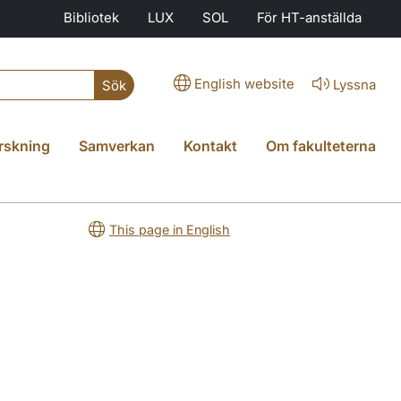
Bibliotek
LUX
SOL
För HT-anställda
English website
Lyssna
Sök
rskning
Samverkan
Kontakt
Om fakulteterna
This page in English