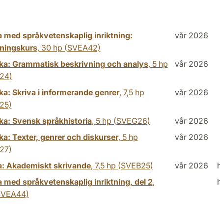
 med språkvetenskaplig inriktning:
vår 2026
tningskurs
,
30 hp
(SVEA42)
a: Grammatisk beskrivning och analys
,
5 hp
vår 2026
24)
a: Skriva i informerande genrer
,
7,5 hp
vår 2026
25)
a: Svensk språkhistoria
,
5 hp
(SVEG26)
vår 2026
a: Texter, genrer och diskurser
,
5 hp
vår 2026
27)
: Akademiskt skrivande
,
7,5 hp
(SVEB25)
vår 2026
 med språkvetenskaplig inriktning, del 2
,
VEA44)