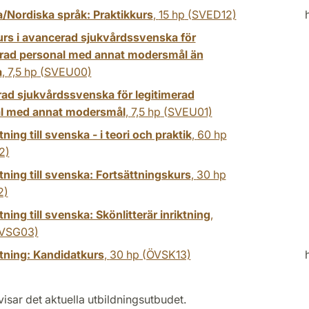
/Nordiska språk: Praktikkurs
,
15 hp
(SVED12)
rs i avancerad sjukvårdssvenska för
erad personal med annat modersmål än
a
,
7,5 hp
(SVEU00)
ad sjukvårdssvenska för legitimerad
l med annat modersmål
,
7,5 hp
(SVEU01)
ning till svenska - i teori och praktik
,
60 hp
2)
ning till svenska: Fortsättningskurs
,
30 hp
2)
ning till svenska: Skönlitterär inriktning
,
VSG03)
tning: Kandidatkurs
,
30 hp
(ÖVSK13)
isar det aktuella utbildningsutbudet.