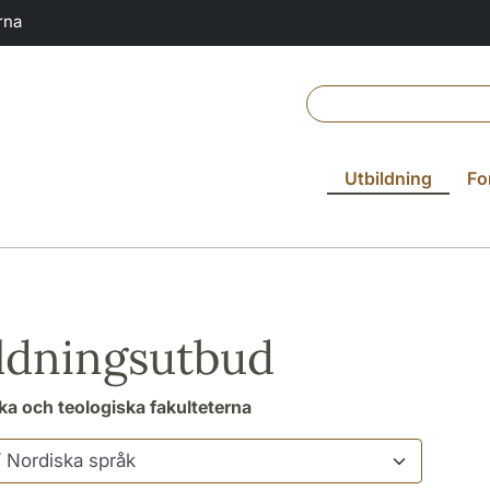
rna
Utbildning
Fo
ldningsutbud
a och teologiska fakulteterna