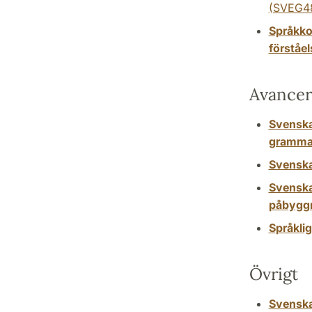
(SVEG4
Språkko
förståel
Avancer
Svenska
gramma
Svenska:
Svenska
påbygg
Språklig
Övrigt
Svenska