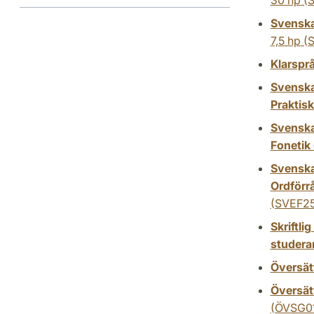
30 hp
(S
Svenska
7,5 hp
(S
Klarsprå
Svenska
Praktis
Svenska
Fonetik 
Svenska
Ordförr
(SVEF25
Skriftl
studera
Översät
Översätt
(ÖVSG0