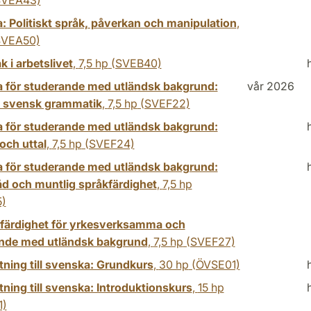
VEA43)
: Politiskt språk, påverkan och manipulation
,
VEA50)
k i arbetslivet
,
7,5 hp
(SVEB40)
 för studerande med utländsk bakgrund:
vår 2026
k svensk grammatik
,
7,5 hp
(SVEF22)
 för studerande med utländsk bakgrund:
och uttal
,
7,5 hp
(SVEF24)
 för studerande med utländsk bakgrund:
åd och muntlig språkfärdighet
,
7,5 hp
)
ig färdighet för yrkesverksamma och
nde med utländsk bakgrund
,
7,5 hp
(SVEF27)
tning till svenska: Grundkurs
,
30 hp
(ÖVSE01)
ning till svenska: Introduktionskurs
,
15 hp
1)