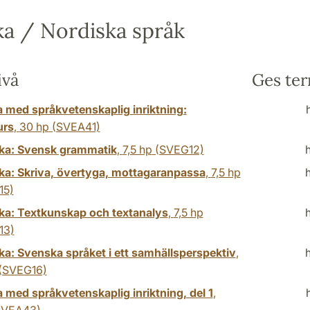
a / Nordiska språk
ivå
Ges te
 med språkvetenskaplig inriktning:
urs
,
30 hp
(SVEA41)
ka: Svensk grammatik
,
7,5 hp
(SVEG12)
a: Skriva, övertyga, mottagaranpassa
,
7,5 hp
15)
a: Textkunskap och textanalys
,
7,5 hp
13)
a: Svenska språket i ett samhällsperspektiv
,
(SVEG16)
 med språkvetenskaplig inriktning, del 1
,