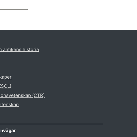
h antikens historia
skaper
 (SOL)
gionsvetenskap (CTR)
vetenskap
nvägar