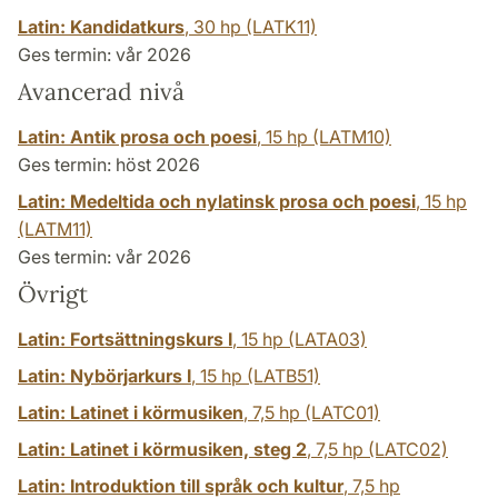
Latin: Kandidatkurs
,
30 hp
(LATK11)
Ges termin: vår 2026
Avancerad nivå
Latin: Antik prosa och poesi
,
15 hp
(LATM10)
Ges termin: höst 2026
Latin: Medeltida och nylatinsk prosa och poesi
,
15 hp
(LATM11)
Ges termin: vår 2026
Övrigt
Latin: Fortsättningskurs I
,
15 hp
(LATA03)
Latin: Nybörjarkurs I
,
15 hp
(LATB51)
Latin: Latinet i körmusiken
,
7,5 hp
(LATC01)
Latin: Latinet i körmusiken, steg 2
,
7,5 hp
(LATC02)
Latin: Introduktion till språk och kultur
,
7,5 hp