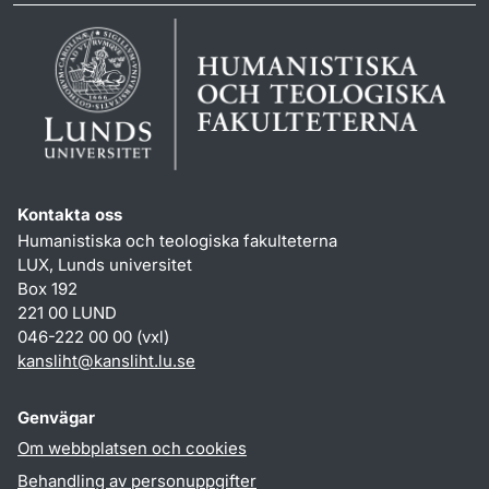
Kontakta oss
Humanistiska och teologiska fakulteterna
LUX, Lunds universitet
Box 192
221 00 LUND
046-222 00 00 (vxl)
kansliht
@
kansliht.lu
.
se
Genvägar
Om webbplatsen och cookies
Behandling av personuppgifter