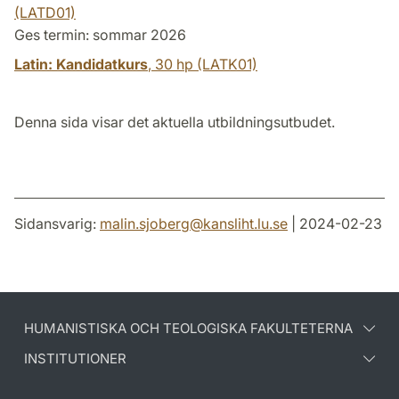
(LATD01)
Ges termin: sommar 2026
Latin: Kandidatkurs
,
30 hp
(LATK01)
Denna sida visar det aktuella utbildningsutbudet.
Sidansvarig:
malin.sjoberg
@
kansliht.lu
.
se
| 2024-02-23
HUMANISTISKA OCH TEOLOGISKA FAKULTETERNA
INSTITUTIONER