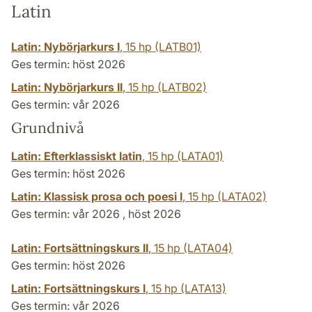
Latin
Latin: Nybörjarkurs I
,
15 hp
(LATB01)
Ges termin: höst 2026
Latin: Nybörjarkurs II
,
15 hp
(LATB02)
Ges termin: vår 2026
Grundnivå
Latin: Efterklassiskt latin
,
15 hp
(LATA01)
Ges termin: höst 2026
Latin: Klassisk prosa och poesi I
,
15 hp
(LATA02)
Ges termin: vår 2026 , höst 2026
Latin: Fortsättningskurs II
,
15 hp
(LATA04)
Ges termin: höst 2026
Latin: Fortsättningskurs I
,
15 hp
(LATA13)
Ges termin: vår 2026