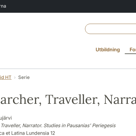
rna
Utbildning
Fo
vid HT
Serie
archer, Traveller, Narr
järvi
Traveller, Narrator. Studies in Pausanias' Periegesis
ca et Latina Lundensia 12