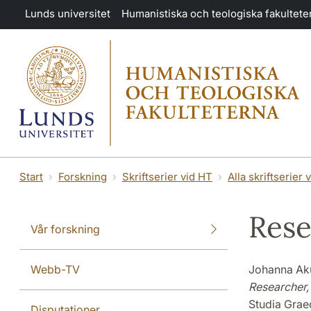
Hoppa till huvudinnehåll
Lunds universitet
Humanistiska och teologiska fakultete
Start
Forskning
Skriftserier vid HT
Alla skriftserier 
Rese
Vår forskning
Webb-TV
Johanna Aku
Researcher, 
Studia Grae
Disputationer