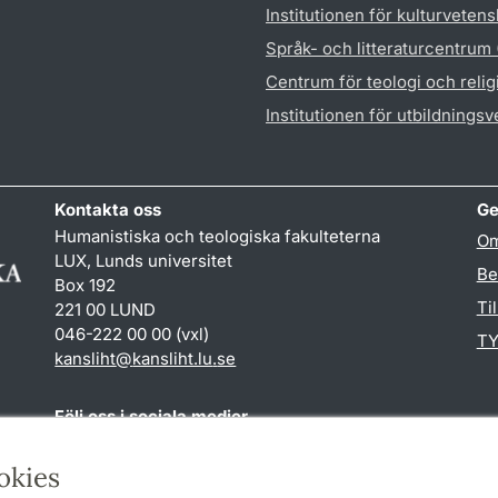
Institutionen för kulturveten
Språk- och litteraturcentrum
Centrum för teologi och reli
Institutionen för utbildnings
Kontakta oss
Ge
Humanistiska och teologiska fakulteterna
Om
LUX, Lunds universitet
Be
Box 192
Ti
221 00 LUND
046-222 00 00 (vxl)
TY
kansliht
@
kansliht.lu
.
se
Följ oss i sociala medier
Facebook
Youtube
okies