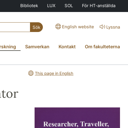
Bibliotek
LUX
SOL
För HT-anställda
English website
Lyssna
Sök
rskning
Samverkan
Kontakt
Om fakulteterna
This page in English
ator