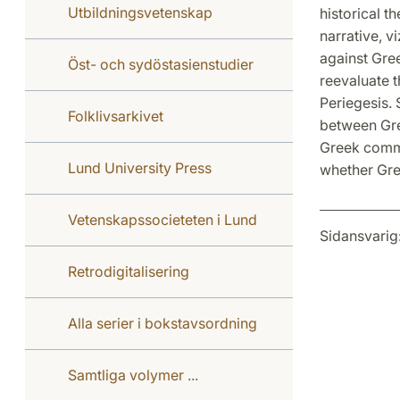
Utbildningsvetenskap
historical 
narrative, v
against Gre
Öst- och sydöstasienstudier
reevaluate t
Periegesis. 
Folklivsarkivet
between Gree
Greek commun
Lund University Press
whether Gre
Vetenskapssocieteten i Lund
Sidansvarig
Retrodigitalisering
Alla serier i bokstavsordning
Samtliga volymer ...