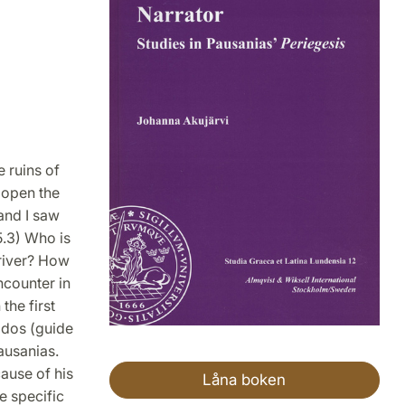
e ruins of
 open the
and I saw
5.3) Who is
 river? How
ncounter in
the first
ados (guide
ausanias.
cause of his
Låna boken
e specific