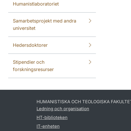
Humanistlaboratoriet
Samarbetsprojekt med andra
universitet
Hedersdoktorer
Stipendier och
forskningsresurser
HUMANISTISKA OCH TEOLOGISKA FAKULTE
Ledning och organisation
HT-biblioteken
IT-enheten