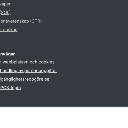
skaper
 (SOL)
gionsvetenskap (CTR)
vetenskap
nvägar
 webbplatsen och cookies
handling av personuppgifter
llgänglighetsredogörelse
PO3-login