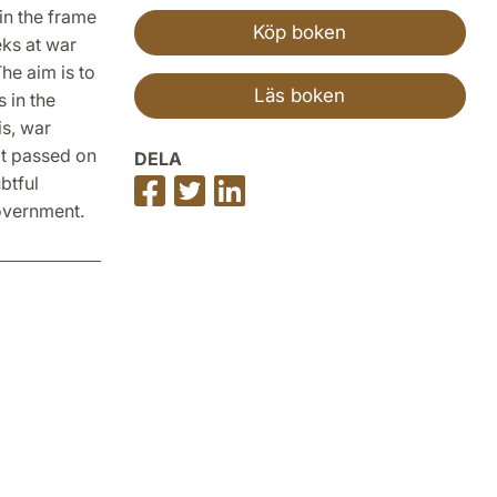
in the frame
Köp boken
eks at war
he aim is to
Läs boken
 in the
is, war
ot passed on
DELA
btful
Dela
Dela
Dela
overnment.
på
på
på
Facebook
Twitter
LinkedIn