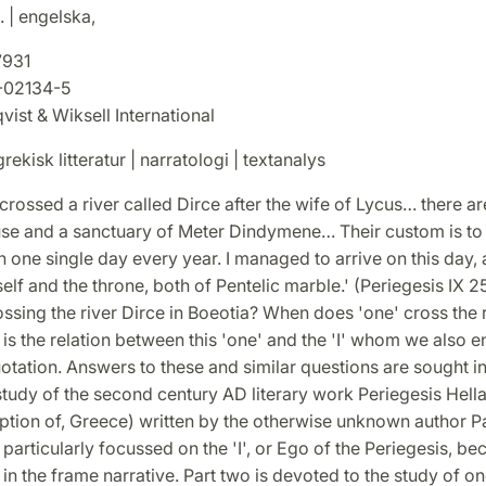
. | engelska,
7931
-02134-5
ist & Wiksell International
rekisk litteratur | narratologi | textanalys
crossed a river called Dirce after the wife of Lycus… there ar
use and a sanctuary of Meter Dindymene… Their custom is to
 one single day every year. I managed to arrive on this day, 
tself and the throne, both of Pentelic marble.' (Periegesis IX 2
ossing the river Dirce in Boeotia? When does 'one' cross the
is the relation between this 'one' and the 'I' whom we also e
uotation. Answers to these and similar questions are sought in 
 study of the second century AD literary work Periegesis Hell
iption of, Greece) written by the otherwise unknown author P
 particularly focussed on the 'I', or Ego of the Periegesis, be
n the frame narrative. Part two is devoted to the study of on