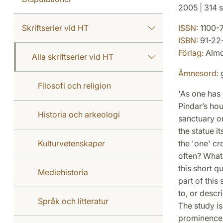
2005 | 314 s
Skriftserier vid HT
ISSN:
1100-
ISBN:
91-22
Förlag:
Almqv
Alla skriftserier vid HT
Ämnesord:
g
Filosofi och religion
'As one has 
Pindar’s ho
Historia och arkeologi
sanctuary on
the statue i
Kulturvetenskaper
the 'one' cr
often? What 
this short q
Mediehistoria
part of this
to, or descr
Språk och litteratur
The study is
prominence i