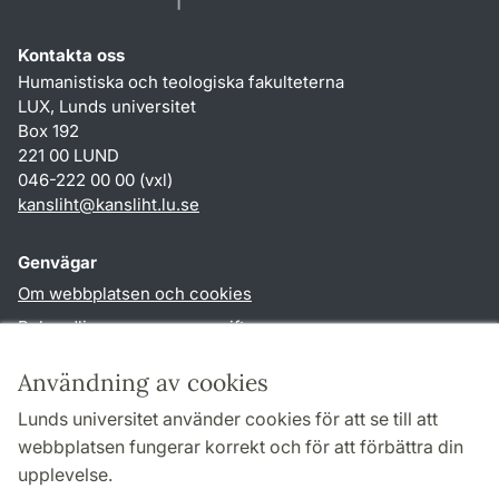
Kontakta oss
Humanistiska och teologiska fakulteterna
LUX, Lunds universitet
Box 192
221 00 LUND
046-222 00 00 (vxl)
kansliht
@
kansliht.lu
.
se
Genvägar
Om webbplatsen och cookies
Behandling av personuppgifter
Tillgänglighetsredogörelse
Användning av cookies
TYPO3-login
Lunds universitet använder cookies för att se till att
webbplatsen fungerar korrekt och för att förbättra din
Följ oss i sociala medier
upplevelse.
Facebook
Youtube