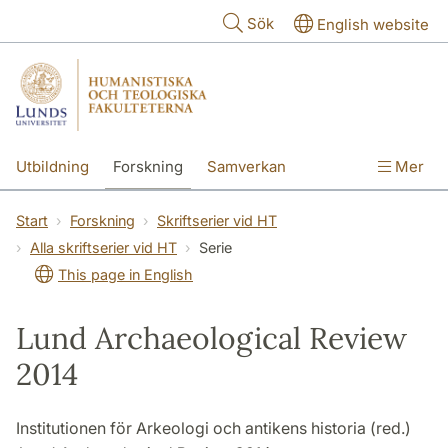
Hoppa till huvudinnehåll
Sök
English website
Utbildning
Forskning
Samverkan
Mer
Kontakt
Om fakulteterna
Start
Forskning
Skriftserier vid HT
Alla skriftserier vid HT
Serie
This page in English
Lund Archaeological Review
2014
Institutionen för Arkeologi och antikens historia (red.)