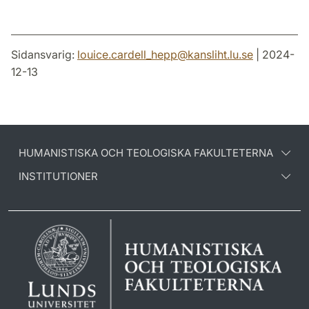
Sidansvarig:
louice.cardell_hepp
@
kansliht.lu
.
se
| 2024-
12-13
HUMANISTISKA OCH TEOLOGISKA FAKULTETERNA
INSTITUTIONER