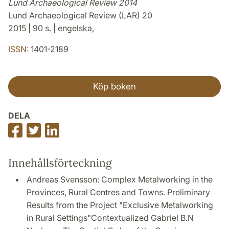
Lund Archaeological Review 2014
Lund Archaeological Review (LAR) 20
2015 | 90 s. | engelska,
ISSN:
1401-2189
Köp boken
DELA
Dela
Dela
Dela
på
på
på
Facebook
Twitter
LinkedIn
Innehållsförteckning
Andreas Svensson: Complex Metalworking in the
Provinces, Rural Centres and Towns. Preliminary
Results from the Project "Exclusive Metalworking
in Rural Settings"Contextualized Gabriel B.N