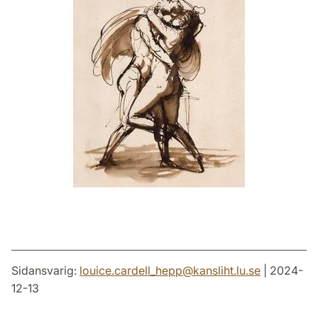
Sidansvarig:
louice.cardell_hepp
@
kansliht.lu
.
se
| 2024-
12-13