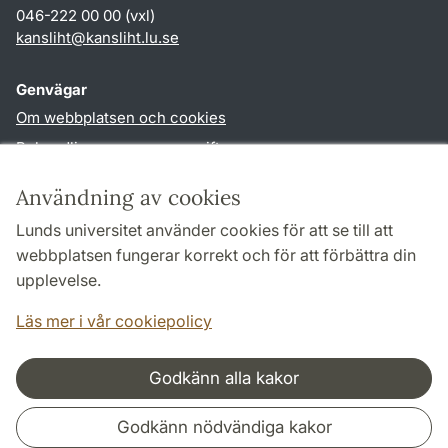
046-222 00 00 (vxl)
kansliht
@
kansliht.lu
.
se
Genvägar
Om webbplatsen och cookies
Behandling av personuppgifter
Tillgänglighetsredogörelse
Användning av cookies
TYPO3-login
Lunds universitet använder cookies för att se till att
webbplatsen fungerar korrekt och för att förbättra din
Följ oss i sociala medier
upplevelse.
Facebook
Youtube
Läs mer i vår cookiepolicy
Godkänn alla kakor
Samarbeten och nätverk
Godkänn nödvändiga kakor