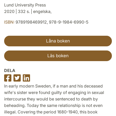
Lund University Press
2020 | 332 s. | engelska,
ISBN:
9789198469912, 978-9-1984-6990-5
Låna boken
Läs boken
DELA
Dela
Dela
Dela
på
på
på
In early modern Sweden, if a man and his deceased
Facebook
Twitter
LinkedIn
wife's sister were found guilty of engaging in sexual
intercourse they would be sentenced to death by
beheading. Today the same relationship is not even
illegal. Covering the period 1680-1940, this book