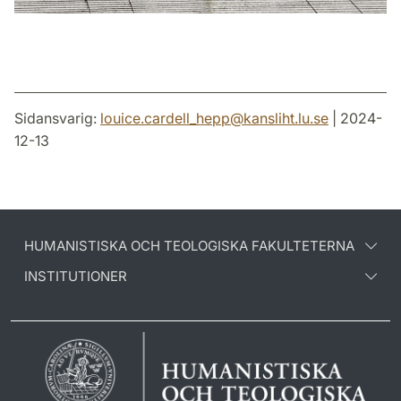
Sidansvarig:
louice.cardell_hepp
@
kansliht.lu
.
se
| 2024-
12-13
HUMANISTISKA OCH TEOLOGISKA FAKULTETERNA
INSTITUTIONER