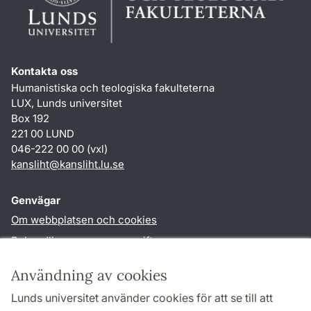
Kontakta oss
Humanistiska och teologiska fakulteterna
LUX, Lunds universitet
Box 192
221 00 LUND
046-222 00 00 (vxl)
kansliht
@
kansliht.lu
.
se
Genvägar
Om webbplatsen och cookies
Behandling av personuppgifter
Tillgänglighetsredogörelse
Användning av cookies
TYPO3-login
Lunds universitet använder cookies för att se till att