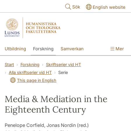
Hoppa till huvudinnehåll
Sök
English website
Utbildning
Forskning
Samverkan
Mer
Kontakt
Om fakulteterna
Start
Forskning
Skriftserier vid HT
Alla skriftserier vid HT
Serie
This page in English
Media & Mediation in the
Eighteenth Century
Penelope Corfield, Jonas Nordin (red.)