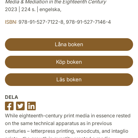
Media & Mediation in the Eighteenth Century
2023 | 224 s. | engelska,
ISBN:
978-91-527-7122-8, 978-91-527-7146-4
Låna boken
Köp boken
Läs boken
DELA
Dela
Dela
Dela
på
på
på
While eighteenth-century print media in essence rested
Facebook
Twitter
LinkedIn
on the same technical apparatus as in previous
centuries – letterpress printing, woodcuts, and intaglio