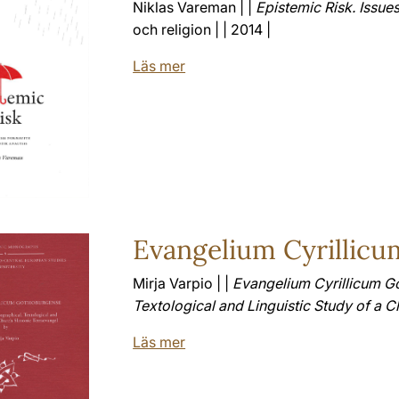
Niklas Vareman | |
Epistemic Risk. Issues
och religion | | 2014 |
Läs mer
Evangelium Cyrillic
Mirja Varpio | |
Evangelium Cyrillicum G
Textological and Linguistic Study of a 
Läs mer