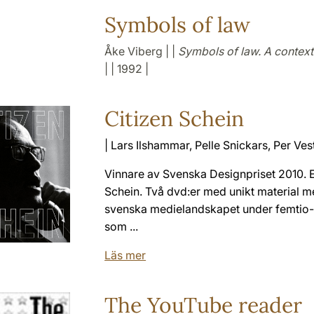
Symbols of law
Åke Viberg | |
Symbols of law. A contextu
| | 1992 |
Citizen Schein
| Lars Ilshammar, Pelle Snickars, Per Ves
Vinnare av Svenska Designpriset 2010.
Schein. Två dvd:er med unikt material med
svenska medielandskapet under femtio-, s
som ...
Läs mer
The YouTube reader