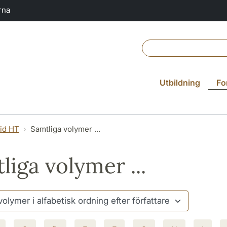
rna
Utbildning
Fo
vid HT
Samtliga volymer ...
liga volymer ...