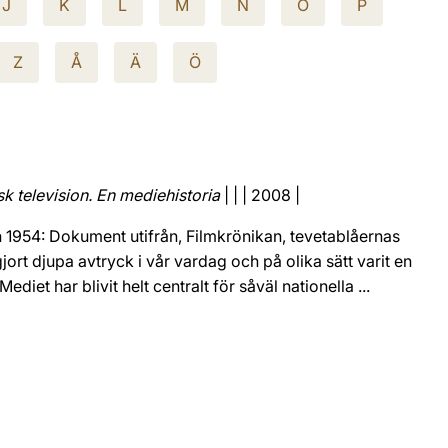
J
K
L
M
N
O
P
Z
Å
Ä
Ö
k television. En mediehistoria
| | | 2008 |
n 1954: Dokument utifrån, Filmkrönikan, tevetablåernas
ort djupa avtryck i vår vardag och på olika sätt varit en
diet har blivit helt centralt för såväl nationella ...