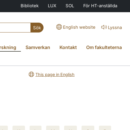
Bibliotek
LUX
SOL
För HT-anställda
English website
Lyssna
Sök
rskning
Samverkan
Kontakt
Om fakulteterna
This page in English