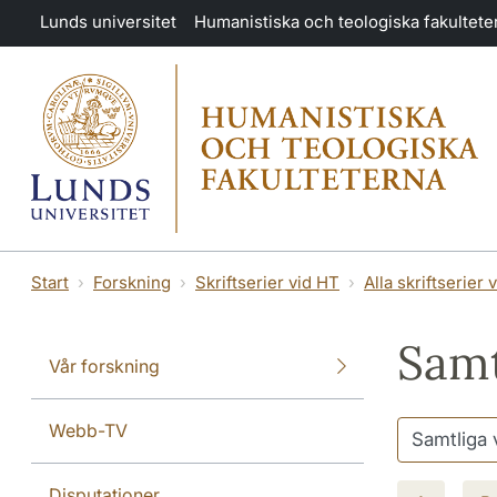
Hoppa till huvudinnehåll
Lunds universitet
Humanistiska och teologiska fakultete
Start
Forskning
Skriftserier vid HT
Alla skriftserier 
Samt
Vår forskning
Webb-TV
Disputationer