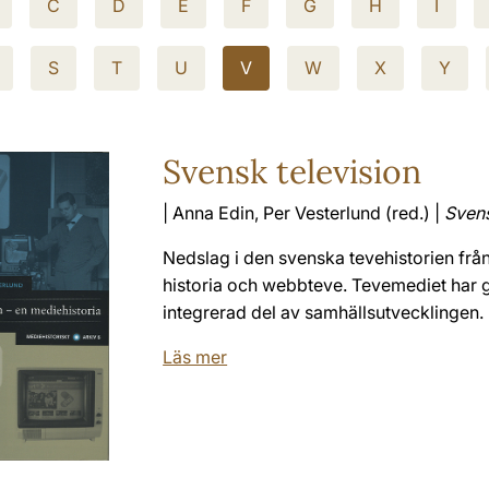
C
D
E
F
G
H
I
S
T
U
V
W
X
Y
Svensk television
| Anna Edin, Per Vesterlund (red.) |
Svens
Nedslag i den svenska tevehistorien frå
historia och webbteve. Tevemediet har gj
integrerad del av samhällsutvecklingen. Me
Läs mer