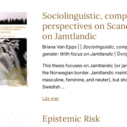
Sociolinguistic, comp
perspectives on Scan
on Jamtlandic
Briana Van Epps | |
Sociolinguistic, com
gender: With focus on Jamtlandic
| Övrig
This thesis focuses on Jamtlandic (or j
the Norwegian border. Jamtlandic maint
masculine, feminine, and neuter), but s
Swedish ...
Läs mer
Epistemic Risk