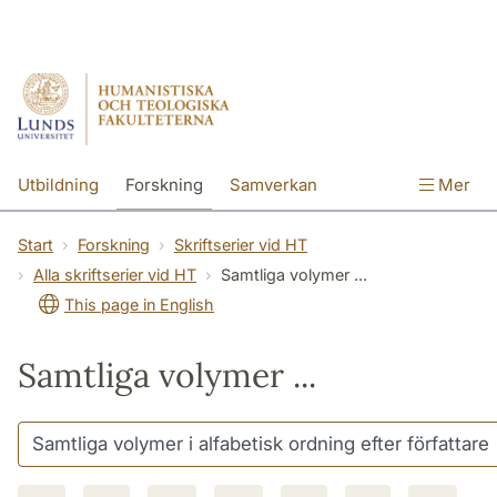
Hoppa till huvudinnehåll
Sök
English website
Utbildning
Forskning
Samverkan
Mer
Kontakt
Om fakulteterna
Start
Forskning
Skriftserier vid HT
Alla skriftserier vid HT
Samtliga volymer ...
This page in English
Samtliga volymer ...