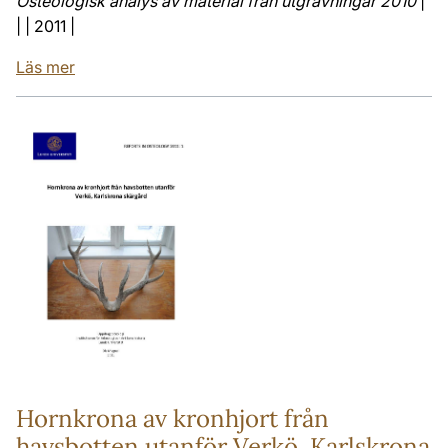
Osteologisk analys av material från utgrävningar 2010
|
| | 2011 |
Läs mer
Hornkrona av kronhjort från
havsbotten utanför Verkö, Karlskrona