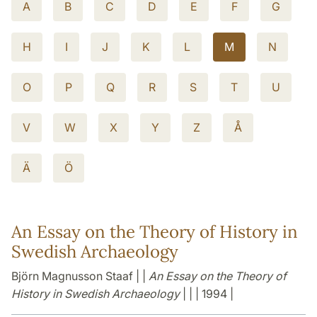
A
B
C
D
E
F
G
H
I
J
K
L
M
N
O
P
Q
R
S
T
U
V
W
X
Y
Z
Å
Ä
Ö
An Essay on the Theory of History in
Swedish Archaeology
Björn Magnusson Staaf | |
An Essay on the Theory of
History in Swedish Archaeology
| | | 1994 |