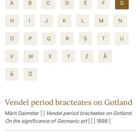
A
B
C
D
E
F
G
H
I
J
K
L
M
N
O
P
Q
R
S
T
U
V
W
X
Y
Z
Å
Ä
Ö
Vendel period bracteates on Gotland
Märit Gaimster | |
Vendel period bracteates on Gotland.
On the significance of Germanic art
| | | 1998 |