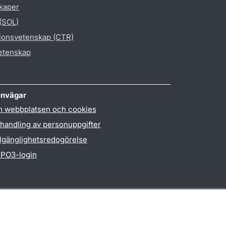
skaper
 (SOL)
gionsvetenskap (CTR)
vetenskap
nvägar
 webbplatsen och cookies
handling av personuppgifter
llgänglighetsredogörelse
PO3-login