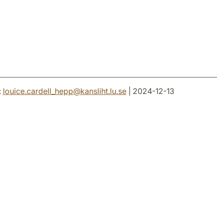
:
louice.cardell_hepp
@
kansliht.lu
.
se
| 2024-12-13