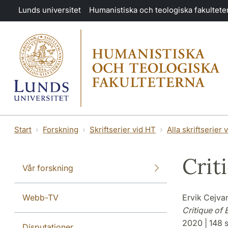
Hoppa till huvudinnehåll
Lunds universitet
Humanistiska och teologiska fakultete
Start
Forskning
Skriftserier vid HT
Alla skriftserier 
Crit
Vår forskning
Webb-TV
Ervik Cejva
Critique of
2020 | 148 s
Disputationer