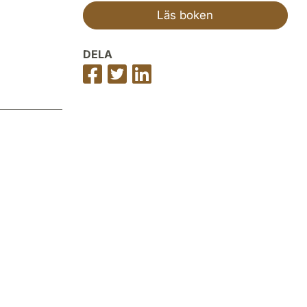
Läs boken
DELA
Dela
Dela
Dela
på
på
på
Facebook
Twitter
LinkedIn