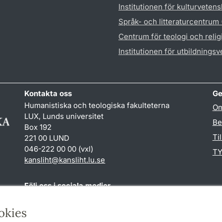
Institutionen för kulturveten
Språk- och litteraturcentrum
Centrum för teologi och reli
Institutionen för utbildnings
Kontakta oss
Ge
Humanistiska och teologiska fakulteterna
Om
LUX, Lunds universitet
Be
Box 192
Ti
221 00 LUND
046-222 00 00 (vxl)
TY
kansliht
@
kansliht.lu
.
se
Följ oss i sociala medier
Facebook
Youtube
okies