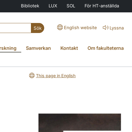
Bibliotek
LUX
SOL
För HT-anställda
English website
Lyssna
Sök
rskning
Samverkan
Kontakt
Om fakulteterna
This page in English