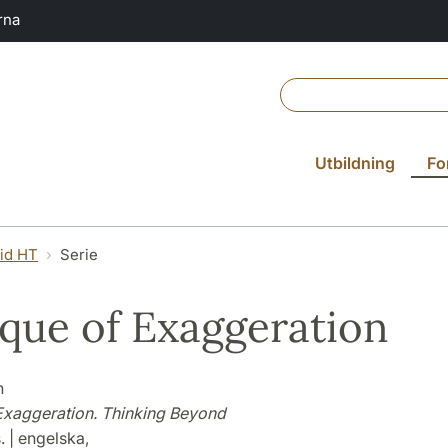
rna
Utbildning
Fo
vid HT
Serie
ique of Exaggeration
n
 Exaggeration. Thinking Beyond
. | engelska,