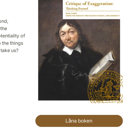
ond,
 the
tentiality of
 the things
 take us?
Låna boken