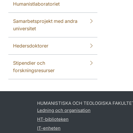
Humanistlaboratoriet
Samarbetsprojekt med andra
universitet
Hedersdoktorer
Stipendier och
forskningsresurser
HUMANISTISKA OCH TEOLOGISKA FAKULTE
Ledning och organisation
HT-biblioteken
IT-enheten